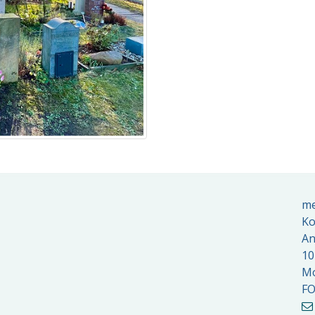
me
Ko
An
10
Mo
FO